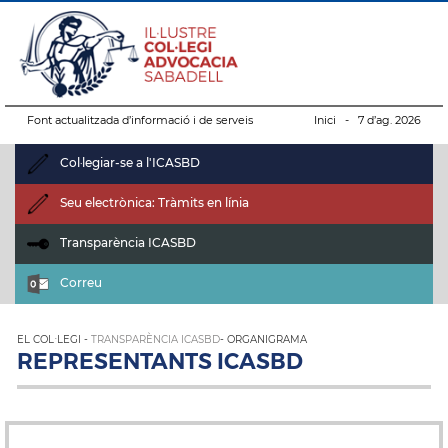
Font actualitzada d’informació i de serveis
Inici
- 7 d’ag. 2026
Col·legiar-se a l'ICASBD
Seu electrònica: Tràmits en línia
Transparència ICASBD
Correu
EL COL·LEGI -
TRANSPARÈNCIA ICASBD
- ORGANIGRAMA
REPRESENTANTS ICASBD