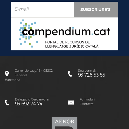
Carrer de Lacy, 15 - 08202
Seu central:
93 726 53 55
Sabadell
Barcelona
Delegació Cerdanyola:
Formulari
93 692 74 74
Contacte