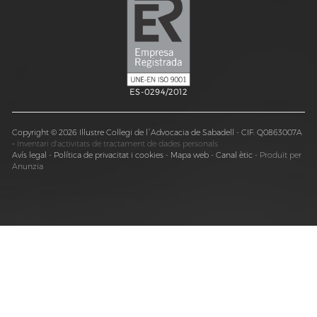
ES-0294/2012
Copyright © 2026 Il·lustre Col·legi de l´Advocacia de Sabadell - CIF: Q0863007A
-
Inventari d'activitats de tractament de dades personals
Avís legal
-
Política de privacitat i cookies
-
Mapa web
-
Canal ètic
-
Produït per
Anunzia