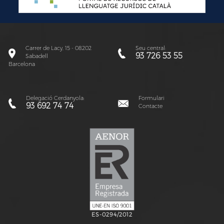
Carrer de Lacy, 15 - 08202
Seu central:
93 726 53 55
Sabadell
Barcelona
Delegació Cerdanyola:
Formulari
93 692 74 74
Contacte
ES-0294/2012