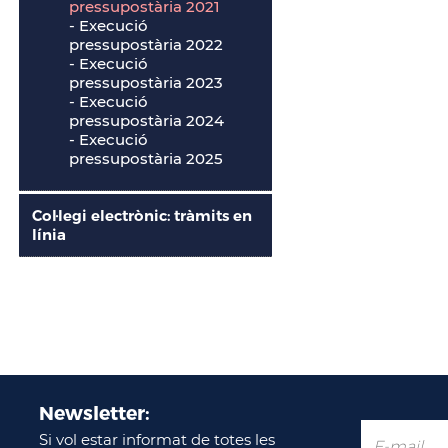
pressupostària 2021
-
Execució
pressupostària 2022
-
Execució
pressupostària 2023
-
Execució
pressupostària 2024
-
Execució
pressupostària 2025
Col·legi electrònic: tràmits en
línia
Newsletter:
Si vol estar informat de totes les