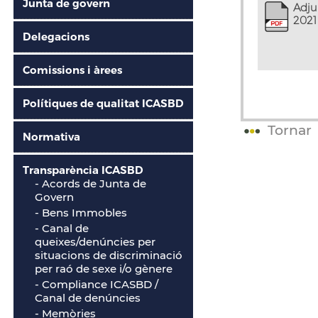
Junta de govern
Adju
2021
Delegacions
Comissions i àrees
Polítiques de qualitat ICASBD
Tornar
Normativa
Transparència ICASBD
- Acords de Junta de
Govern
- Bens Immobles
-
Canal de
queixes/denúncies per
situacions de discriminació
per raó de sexe i/o gènere
- Compliance ICASBD /
Canal de denúncies
- Memòries