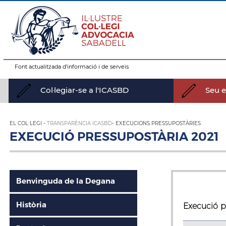
Font actualitzada d’informació i de serveis
Col·legiar-se a l'ICASBD
Seu el
EL COL·LEGI -
TRANSPARÈNCIA ICASBD
- EXECUCIONS PRESSUPOSTÀRIES
EXECUCIÓ PRESSUPOSTÀRIA 2021
Benvinguda de la Degana
Història
Execució p