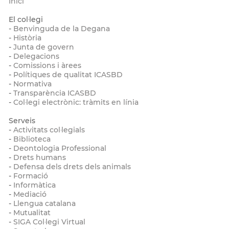
Inici
El col·legi
-
Benvinguda de la Degana
-
Història
-
Junta de govern
-
Delegacions
-
Comissions i àrees
-
Polítiques de qualitat ICASBD
-
Normativa
-
Transparència ICASBD
-
Col·legi electrònic: tràmits en línia
Serveis
-
Activitats col·legials
-
Biblioteca
-
Deontologia Professional
-
Drets humans
-
Defensa dels drets dels animals
-
Formació
-
Informàtica
-
Mediació
-
Llengua catalana
-
Mutualitat
-
SIGA Col·legi Virtual