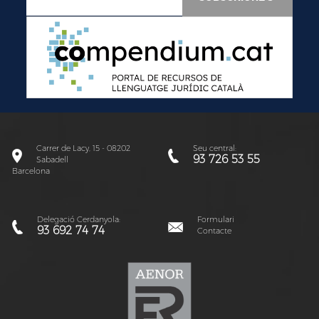
Carrer de Lacy, 15 - 08202
Seu central:
93 726 53 55
Sabadell
Barcelona
Delegació Cerdanyola:
Formulari
93 692 74 74
Contacte