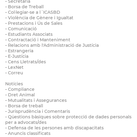
-
Secretaria
-
Borsa de Treball
-
Col·legiar-se a l´ICASBD
-
Violència de Gènere i Igualtat
-
Prestacions i Ús de Sales
-
Comunicació
-
Estudiants Associats
-
Contractació i Manteniment
-
Relacions amb l'Administració de Justícia
-
Estrangeria
-
E-Justícia
-
Cens Lletrats/des
-
LexNet
-
Correu
Notícies
-
Compliance
-
Dret Animal
-
Mutualitats i Assegurances
-
Borsa de treball
-
Jurisprudència i Comentaris
-
Qüestions bàsiques sobre protecció de dades personals
per a advocats/des
-
Defensa de les persones amb discapacitats
-
Anuncis classificats