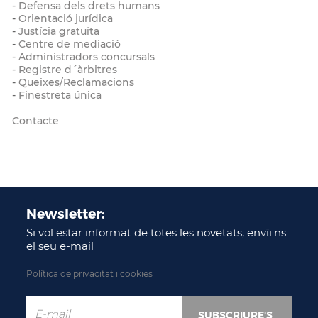
-
Defensa dels drets humans
-
Orientació jurídica
-
Justícia gratuïta
-
Centre de mediació
-
Administradors concursals
-
Registre d´àrbitres
-
Queixes/Reclamacions
-
Finestreta única
Contacte
Newsletter:
Si vol estar informat de totes les novetats, envïi'ns
el seu e-mail
Política de privacitat i cookies