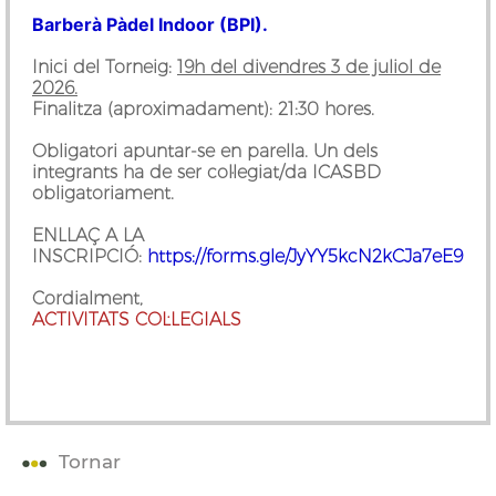
Barberà Pàdel Indoor (BPI).
Inici del Torneig:
19h del divendres 3 de juliol de
2026.
Finalitza (aproximadament): 21:30 hores.
Obligatori apuntar-se en parella. Un dels
integrants ha de ser col·legiat/da ICASBD
obligatoriament.
ENLLAÇ A LA
INSCRIPCIÓ:
https://forms.gle/JyYY5kcN2kCJa7eE9
Cordialment,
ACTIVITATS COL·LEGIALS
Tornar