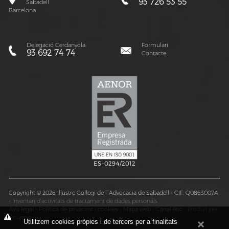
93 726 53 55
Sabadell
Barcelona
Delegació Cerdanyola:
Formulari
93 692 74 74
Contacte
ES-0294/2012
Copyright © 2026 Il·lustre Col·legi de l´Advocacia de Sabadell - CIF: Q0863007A
-
Inventari d'activitats de tractament de dades personals
Avís legal
-
Política de privacitat i cookies
-
Mapa web
-
Canal ètic
-
Produït per
Anunzia
Utilitzem cookies pròpies i de tercers per a finalitats