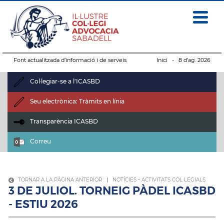
Font actualitzada d’informació i de serveis
Inici
- 8 d’ag. 2026
Col·legiar-se a l'ICASBD
Seu electrònica: Tràmits en línia
Transparència ICASBD
Correu
TORNAR A LA PÀGINA ANTERIOR
|
NOTÍCIES
-
ACTIVITATS COL·LEGIALS
3 DE JULIOL. TORNEIG PÀDEL ICASBD
- ESTIU 2026