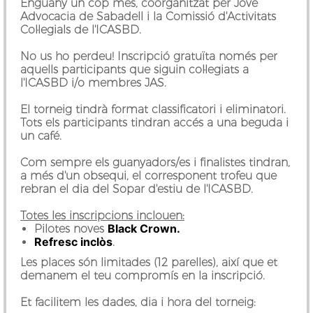
Enguany un cop més, coorganitzat per Jove
Advocacia de Sabadell i la Comissió d'Activitats
Col·legials de l'ICASBD.
No us ho perdeu! Inscripció gratuïta només per
aquells participants que siguin col·legiats a
l'ICASBD i/o membres JAS.
El torneig tindrà format classificatori i eliminatori.
Tots els participants tindran accés a una beguda i
un café.
Com sempre els guanyadors/es i finalistes tindran,
a més d'un obsequi, el corresponent trofeu que
rebran el dia del Sopar d'estiu de l'ICASBD.
Totes les inscripcions inclouen:
Black Crown.
Pilotes noves
Refresc inclòs
.
Les places són limitades (12 parelles), així que et
demanem el teu compromís en la inscripció.
Et facilitem les dades, dia i hora del torneig: