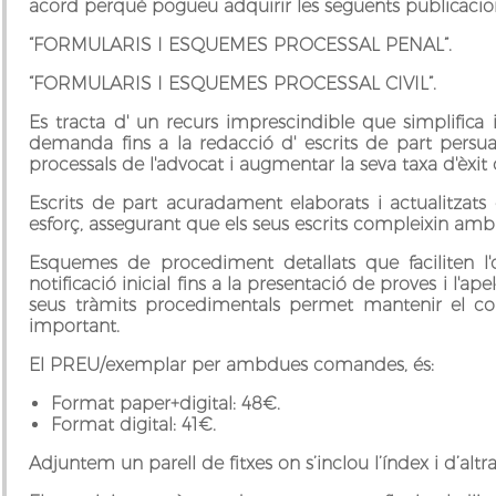
acord perquè pogueu adquirir les següents publicacio
“FORMULARIS I ESQUEMES PROCESSAL PENAL”.
“FORMULARIS I ESQUEMES PROCESSAL CIVIL”.
Es tracta d' un recurs imprescindible que simplifica i
demanda fins a la redacció d' escrits de part persuas
processals de l'advocat i augmentar la seva taxa d'èxit 
Escrits de part acuradament elaborats i actualitzats
esforç, assegurant que els seus escrits compleixin amb t
Esquemes de procediment detallats que faciliten l'o
notificació inicial fins a la presentació de proves i l'apel
seus tràmits procedimentals permet mantenir el cont
important.
El PREU/exemplar per ambdues comandes, és:
Format paper+digital: 48€.
Format digital: 41€.
Adjuntem un parell de fitxes on s’inclou l’índex i d’alt