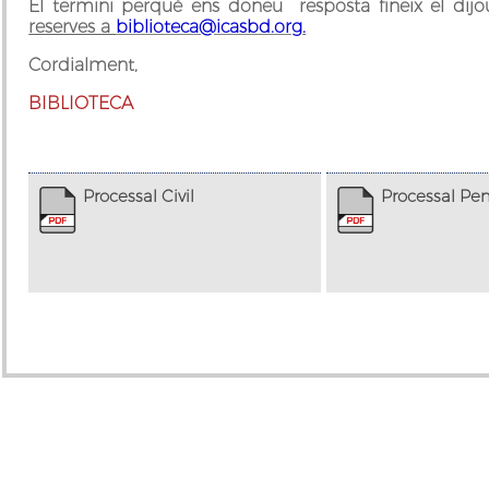
El termini perquè ens doneu resposta fineix el d
reserves a
biblioteca@icasbd.org
.
Cordialment,
BIBLIOTECA
Processal Civil
Processal Pe