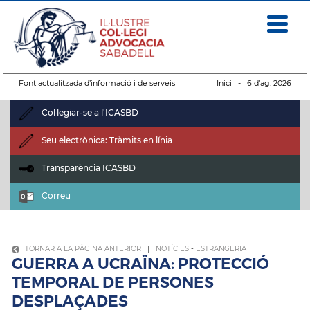
Font actualitzada d’informació i de serveis
Inici
- 6 d’ag. 2026
Col·legiar-se a l'ICASBD
Seu electrònica: Tràmits en línia
Transparència ICASBD
Correu
TORNAR A LA PÀGINA ANTERIOR
|
NOTÍCIES
-
ESTRANGERIA
GUERRA A UCRAÏNA: PROTECCIÓ
TEMPORAL DE PERSONES
DESPLAÇADES