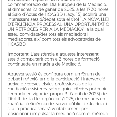
commemoració del Dia Europeu de la Mediació,
el dimecres 22 de gener de 2025, a les 17.30 hores,
el Saló d’Actes de l’ICASBD (Lacy, 15) acollirà una
interessant sessió/debat sota el títol
“LA NOVA LLEI
D’EFICIÈNCIA PROCESSAL: UNA OPORTUNITAT O
UN RETROCÉS PER A LA MEDIACIÓ?"
, a la qual
esteu convidats/des tots els mediadors i
mediadores, així com tots els advocats/des de
l’ICASBD.
Important: L’assistència a aquesta interessant
sessió computarà com a
2 hores de formació
continuada
en matèria de Mediació.
Aquesta sessió és configura com un fòrum de
debat i reflexió, amb la participació i intervenció
activa de tots/es els/les professionals de la
mediació assistents, sobre quins efectes pot tenir
l’entrada en vigor (el proper 3 d’abril de 2025) del
Títol II de la Llei orgànica 1/2025, de mesures en
matèria d’eficiència del servei públic de Justícia, i
si a la pràctica servirà veritablement per
posicionar i impulsar la mediació com el mètode