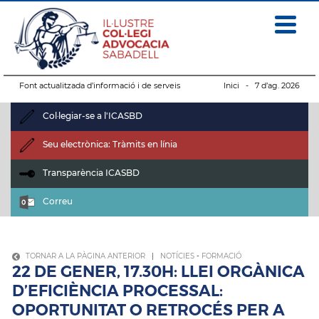
Font actualitzada d’informació i de serveis
Inici
- 7 d’ag. 2026
Col·legiar-se a l'ICASBD
Seu electrònica: Tràmits en línia
Transparència ICASBD
Correu
TORNAR A LA PÀGINA ANTERIOR
|
NOTÍCIES
-
FORMACIÓ
22 DE GENER, 17.30H: LLEI ORGÀNICA
D’EFICIÈNCIA PROCESSAL:
OPORTUNITAT O RETROCÉS PER A