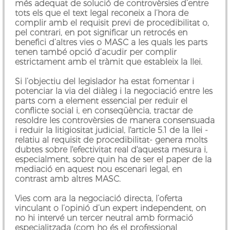
més adequat de solució de controvèrsies d’entre
tots els que el text legal reconeix a l’hora de
complir amb el requisit previ de procedibilitat o,
pel contrari, en pot significar un retrocés en
benefici d’altres vies o MASC a les quals les parts
tenen també opció d’acudir per complir
estrictament amb el tràmit que estableix la llei.
Si l’objectiu del legislador ha estat fomentar i
potenciar la via del diàleg i la negociació entre les
parts com a element essencial per reduir el
conflicte social i, en conseqüència, tractar de
resoldre les controvèrsies de manera consensuada
i reduir la litigiositat judicial, l'article 5.1 de la llei -
relatiu al requisit de procedibilitat- genera molts
dubtes sobre l'efectivitat real d'aquesta mesura i,
especialment, sobre quin ha de ser el paper de la
mediació en aquest nou escenari legal, en
contrast amb altres MASC.
Vies com ara la negociació directa, l’oferta
vinculant o l’opinió d’un expert independent, on
no hi intervé un tercer neutral amb formació
especialitzada (com ho és el professional