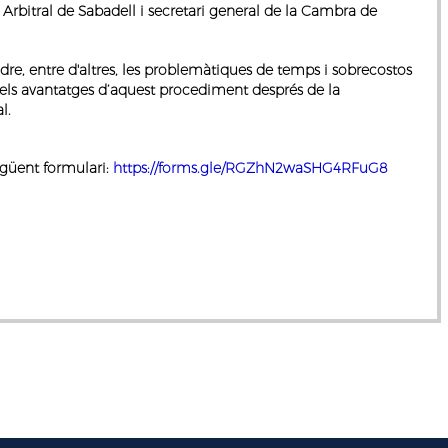
al Arbitral de Sabadell i secretari general de la Cambra de
ldre, entre d'altres, les problemàtiques de temps i sobrecostos
r els avantatges d’aquest procediment després de la
l.
egüent formulari:
https://forms.gle/RGZhN2waSHG4RFuG8