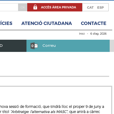
ACCÈS ÀREA PRIVADA
CAT
ESP
ÍCIES
ATENCIÓ CIUTADANA
CONTACTE
Inici
- 6 d’ag. 2026
BD
Correu
ova sessió de formació, que tindrà lloc el proper
9 de juny a
 títol
“Arbitratge: l'alternativa als MASC”
, que anirà a càrrec