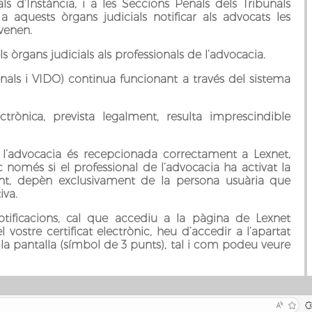
s d’Instància, i a les Seccions Penals dels Tribunals
 aquests òrgans judicials notificar als advocats les
venen.
ls òrgans judicials als professionals de l’advocacia.
penals i VIDO) continua funcionant a través del sistema
ctrònica, prevista legalment, resulta imprescindible
 l’advocacia és recepcionada correctament a Lexnet,
ic només si el professional de l’advocacia ha activat la
tant, depèn exclusivament de la persona usuària que
iva.
otificacions, cal que accediu a la pàgina de Lexnet
 vostre certificat electrònic, heu d’accedir a l’apartat
 la pantalla (símbol de 3 punts), tal i com podeu veure