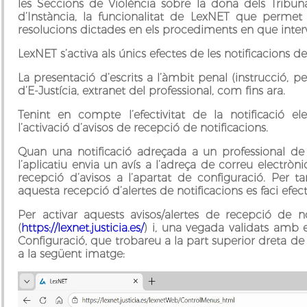
les Seccions de Violència sobre la dona dels Tribunal
d’Instància, la funcionalitat de LexNET que permet a
resolucions dictades en els procediments en que inter
LexNET s’activa als únics efectes de les notificacions de
La presentació d’escrits a l’àmbit penal (instrucció, 
d’E-Justícia, extranet del professional, com fins ara.
Tenint en compte l’efectivitat de la notificació ele
l’activació d’avisos de recepció de notificacions.
Quan una notificació adreçada a un professional de
l’aplicatiu envia un avís a l’adreça de correu electròn
recepció d’avisos a l’apartat de configuració. Per 
aquesta recepció d’alertes de notificacions es faci efect
Per activar aquests avisos/alertes de recepció de n
(
https://lexnet.justicia.es/
) i, una vegada validats amb el
Configuració, que trobareu a la part superior dreta de
a la següent imatge: