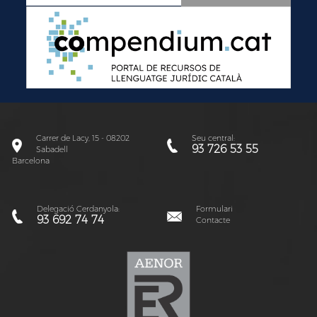
Carrer de Lacy, 15 - 08202
Seu central:
93 726 53 55
Sabadell
Barcelona
Delegació Cerdanyola:
Formulari
93 692 74 74
Contacte