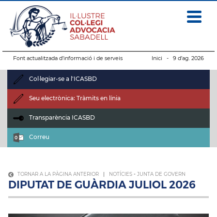
Font actualitzada d’informació i de serveis
Inici
- 9 d’ag. 2026
Col·legiar-se a l'ICASBD
Seu electrònica: Tràmits en línia
Transparència ICASBD
Correu
TORNAR A LA PÀGINA ANTERIOR
|
NOTÍCIES
-
JUNTA DE GOVERN
DIPUTAT DE GUÀRDIA JULIOL 2026