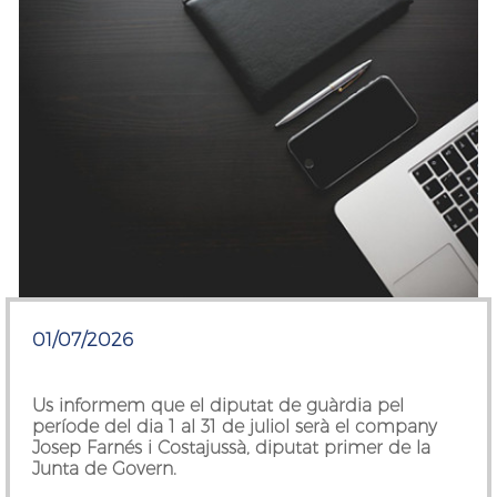
01/07/2026
Us informem que el diputat de guàrdia
pel
període del dia 1 al 31 de juliol serà el company
Josep Farnés i Costajussà
, diputat primer de la
Junta de Govern.