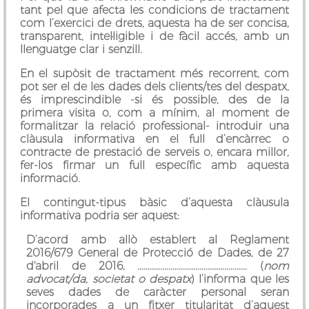
tant pel que afecta les condicions de tractament
com l’exercici de drets, aquesta ha de ser
concisa,
transparent, intel·ligible i de fàcil accés
, amb un
llenguatge clar i senzill.
En el supòsit de tractament més recorrent, com
pot ser el de les dades dels clients/tes del despatx,
és imprescindible -si és possible, des de la
primera visita o, com a mínim, al moment de
formalitzar la relació professional- introduir una
clàusula informativa en el full d’encàrrec o
contracte de prestació de serveis o, encara millor,
fer-los firmar un full específic amb aquesta
informació.
El contingut-tipus bàsic d’aquesta clàusula
informativa podria ser aquest:
D’acord amb allò establert al Reglament
2016/679 General de Protecció de Dades, de 27
d'abril de 2016, ..................................................... (
nom
advocat/da, societat o despatx
) l’informa que les
seves dades de caràcter personal seran
incorporades a un fitxer titularitat d’aquest