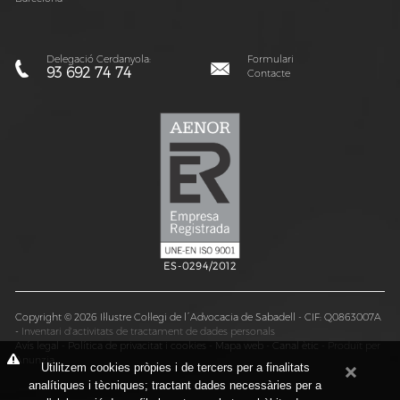
Delegació Cerdanyola:
Formulari
93 692 74 74
Contacte
ES-0294/2012
Copyright © 2026 Il·lustre Col·legi de l´Advocacia de Sabadell - CIF: Q0863007A
-
Inventari d'activitats de tractament de dades personals
Avís legal
-
Política de privacitat i cookies
-
Mapa web
-
Canal ètic
-
Produït per
Anunzia
Utilitzem cookies pròpies i de tercers per a finalitats
analítiques i tècniques; tractant dades necessàries per a