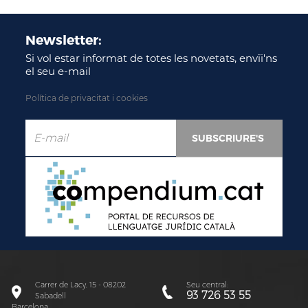
Newsletter:
Si vol estar informat de totes les novetats, envïi'ns
el seu e-mail
Política de privacitat i cookies
Carrer de Lacy, 15 - 08202
Seu central:
93 726 53 55
Sabadell
Barcelona