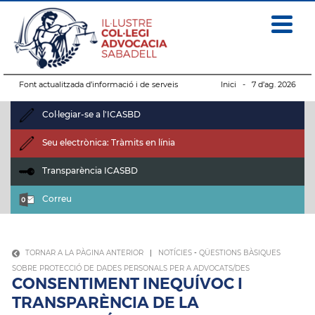
Font actualitzada d’informació i de serveis
Inici
- 7 d’ag. 2026
Col·legiar-se a l'ICASBD
Seu electrònica: Tràmits en línia
Transparència ICASBD
Correu
TORNAR A LA PÀGINA ANTERIOR
|
NOTÍCIES
-
QÜESTIONS BÀSIQUES
SOBRE PROTECCIÓ DE DADES PERSONALS PER A ADVOCATS/DES
CONSENTIMENT INEQUÍVOC I
TRANSPARÈNCIA DE LA