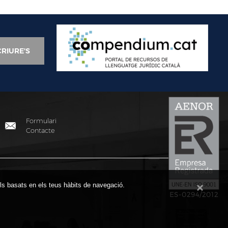
Formulari
Contacte
fils basats en els teus hàbits de navegació.
ES-0294/2012