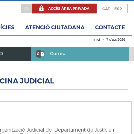
ACCÈS ÀREA PRIVADA
CAT
ESP
ÍCIES
ATENCIÓ CIUTADANA
CONTACTE
Inici
- 7 d’ag. 2026
BD
Correu
CINA JUDICIAL
rganització Judicial del
Departament de Justícia i