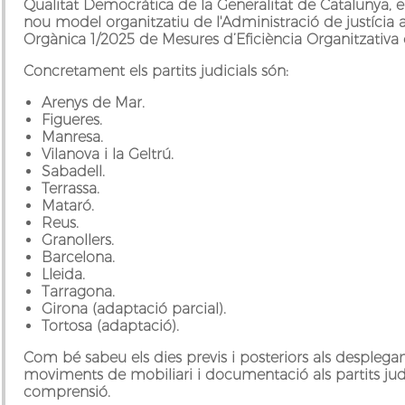
Qualitat Democràtica de la Generalitat de Catalunya, e
nou model organitzatiu de l'Administració de justícia a C
Orgànica 1/2025 de Mesures d’Eficiència Organitzativa d
Concretament els partits judicials són:
Arenys de Mar.
Figueres.
Manresa.
Vilanova i la Geltrú.
Sabadell.
Terrassa.
Mataró.
Reus.
Granollers.
Barcelona.
Lleida.
Tarragona.
Girona (adaptació parcial).
Tortosa (adaptació).
Com bé sabeu els dies previs i posteriors als desplegam
moviments de mobiliari i documentació als partits jud
comprensió.