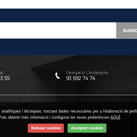
l:
Delegació Cerdanyola:
53 55
93 692 74 74
: Q0863007A -
Inventari d'activitats de tractament de dades personals
roduït per Anunzia
ts analítiques i tècniques; tractant dades necessàries per a l'elaboració de per
Pots obtenir més informació i configurar les teves preferències
AQUÍ
.
Refusar cookies
Acceptar cookies