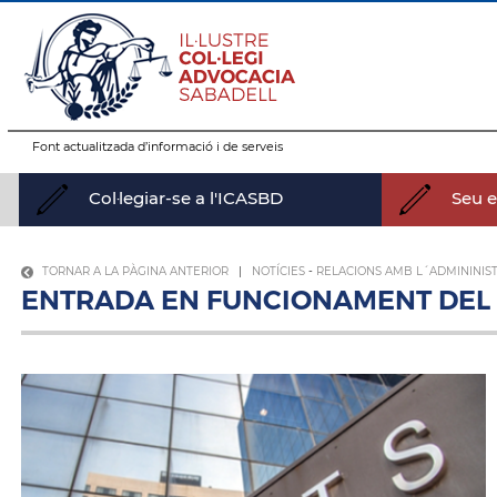
Font actualitzada d’informació i de serveis
Col·legiar-se a l'ICASBD
Seu el
TORNAR A LA PÀGINA ANTERIOR
|
NOTÍCIES
-
RELACIONS AMB L´ADMININIST
ENTRADA EN FUNCIONAMENT DEL N