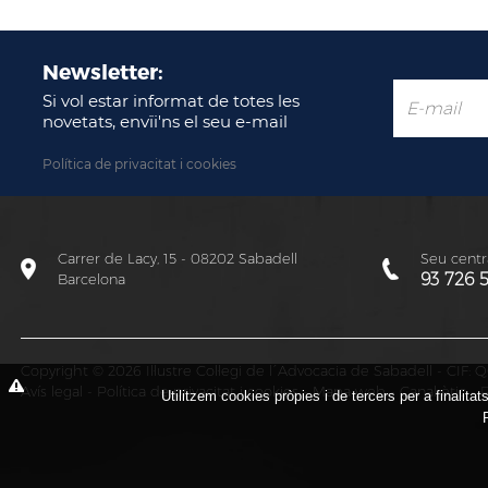
Newsletter:
Si vol estar informat de totes les
novetats, envïi'ns el seu e-mail
Política de privacitat i cookies
Carrer de Lacy, 15 - 08202 Sabadell
Seu centra
93 726 
Barcelona
Copyright © 2026 Il·lustre Col·legi de l´Advocacia de Sabadell - CIF
Avís legal
-
Política de privacitat i cookies
-
Mapa web
-
Canal ètic
-
P
Utilitzem cookies pròpies i de tercers per a finalita