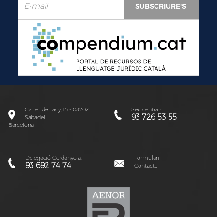
Carrer de Lacy, 15 - 08202
Seu central:
93 726 53 55
Sabadell
Barcelona
Delegació Cerdanyola:
Formulari
93 692 74 74
Contacte