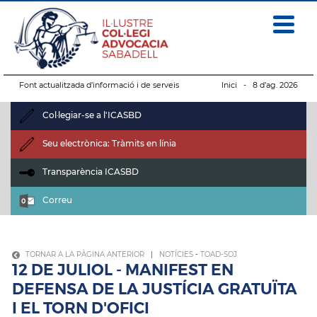
Font actualitzada d’informació i de serveis
Inici
- 8 d’ag. 2026
Col·legiar-se a l'ICASBD
Seu electrònica: Tràmits en línia
Transparència ICASBD
Correu
TORNAR A LA PÀGINA ANTERIOR
|
NOTÍCIES
-
TOAD-SOJ
12 DE JULIOL - MANIFEST EN
DEFENSA DE LA JUSTÍCIA GRATUÏTA
I EL TORN D'OFICI