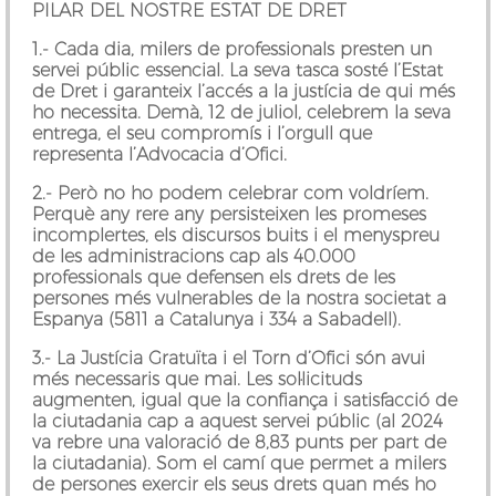
PILAR DEL NOSTRE ESTAT DE DRET
1.-
Cada dia, milers de professionals presten un
servei públic essencial.
La seva tasca sosté l’Estat
de Dret i garanteix l’accés a la justícia de qui més
ho necessita. Demà, 12 de juliol, celebrem la seva
entrega, el seu compromís i l’orgull que
representa l’Advocacia d’Ofici.
2.-
Però
no ho podem celebrar com voldríem.
Perquè any rere any persisteixen les promeses
incomplertes, els discursos buits i el menyspreu
de les administracions cap als 40.000
professionals que defensen els drets de les
persones més vulnerables de la nostra societat a
Espanya (5811 a Catalunya i 334 a Sabadell).
3.-
La Justícia Gratuïta i el Torn d’Ofici són avui
més necessaris que mai.
Les sol·licituds
augmenten, igual que la confiança i satisfacció de
la ciutadania cap a aquest servei públic (al 2024
va rebre una valoració de 8,83 punts per part de
la ciutadania). Som el camí que permet a milers
de persones exercir els seus drets quan més ho