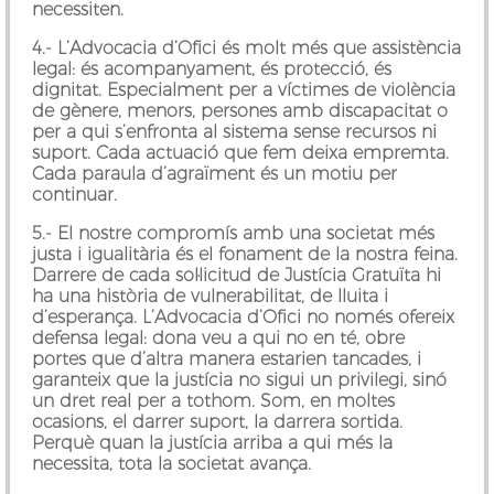
necessiten.
4.-
L’Advocacia d’Ofici és molt més que assistència
legal
: és acompanyament, és protecció, és
dignitat. Especialment per a víctimes de violència
de gènere, menors, persones amb discapacitat o
per a qui s’enfronta al sistema sense recursos ni
suport. Cada actuació que fem deixa empremta.
Cada paraula d’agraïment és un motiu per
continuar.
5.- El nostre compromís amb una societat més
justa i igualitària és el fonament de la nostra feina.
Darrere de cada sol·licitud de Justícia Gratuïta hi
ha una història de vulnerabilitat, de lluita i
d’esperança. L’Advocacia d’Ofici no només ofereix
defensa legal: dona veu a qui no en té, obre
portes que d’altra manera estarien tancades, i
garanteix que la justícia no sigui un privilegi, sinó
un dret real per a tothom. Som, en moltes
ocasions, el darrer suport, la darrera sortida.
Perquè quan la justícia arriba a qui més la
necessita, tota la societat avança.