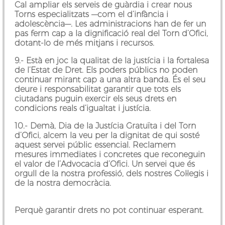
Cal ampliar els serveis de guàrdia i crear nous
Torns especialitzats —com el d’infància i
adolescència—. Les administracions han de fer un
pas ferm cap a la dignificació real del Torn d’Ofici,
dotant-lo de més mitjans i recursos.
9.- Està en joc la qualitat de la justícia i la fortalesa
de l’Estat de Dret.
Els poders públics no poden
continuar mirant cap a una altra banda. És el seu
deure i responsabilitat garantir que tots els
ciutadans puguin exercir els seus drets en
condicions reals d’igualtat i justícia.
10.-
Demà, Dia de la Justícia Gratuïta i del Torn
d’Ofici, alcem la veu per la dignitat de qui sosté
aquest servei públic essencial. Reclamem
mesures immediates i concretes que reconeguin
el valor de l’Advocacia d’Ofici. Un servei que és
orgull de la nostra professió, dels nostres Col·legis i
de la nostra democràcia.
Perquè garantir drets no pot continuar esperant.