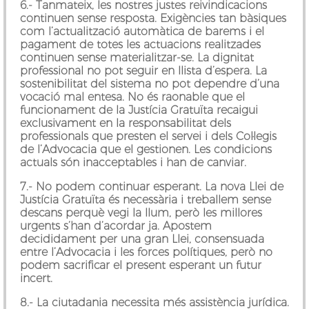
6.-
Tanmateix,
les nostres justes reivindicacions
continuen sense resposta.
Exigències tan bàsiques
com l’actualització automàtica de barems i el
pagament de totes les actuacions realitzades
continuen sense materialitzar-se. La dignitat
professional no pot seguir en llista d’espera. La
sostenibilitat del sistema no pot dependre d’una
vocació mal entesa. No és raonable que el
funcionament de la Justícia Gratuïta recaigui
exclusivament en la responsabilitat dels
professionals que presten el servei i dels Col·legis
de l’Advocacia que el gestionen. Les condicions
actuals són inacceptables i han de canviar.
7.-
No podem continuar esperant.
La nova Llei de
Justícia Gratuïta és necessària i treballem sense
descans perquè vegi la llum, però les millores
urgents s’han d’acordar ja. Apostem
decididament per una gran Llei, consensuada
entre l’Advocacia i les forces polítiques, però no
podem sacrificar el present esperant un futur
incert.
8.- La ciutadania necessita més assistència jurídica.