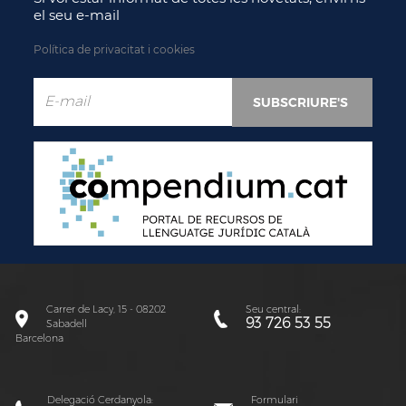
el seu e-mail
Política de privacitat i cookies
Carrer de Lacy, 15 - 08202
Seu central:
93 726 53 55
Sabadell
Barcelona
Delegació Cerdanyola:
Formulari