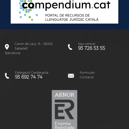
Carrer de Lacy, 15 - 08202
Seu central:
93 726 53 55
Sabadell
Barcelona
Delegació Cerdanyola:
Formulari
93 692 74 74
Contacte