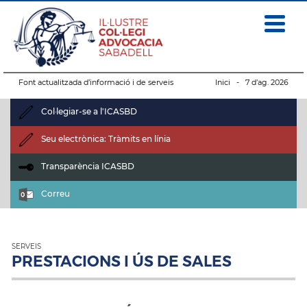
Font actualitzada d’informació i de serveis
Inici
- 7 d’ag. 2026
Col·legiar-se a l'ICASBD
Seu electrònica: Tràmits en línia
Transparència ICASBD
Correu
SERVEIS
PRESTACIONS I ÚS DE SALES