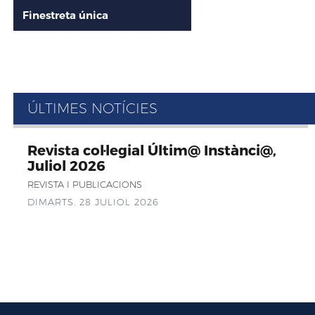
Finestreta única
ÚLTIMES NOTÍCIES
Revista col·legial Últim@ Instànci@,
Juliol 2026
REVISTA I PUBLICACIONS
DIMARTS, 28 JULIOL 2026