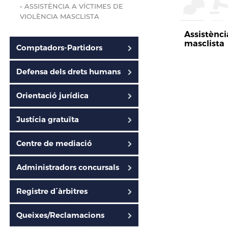
-
ASSISTÈNCIA A VÍCTIMES DE
VIOLÈNCIA MASCLISTA
Assistènci
masclista
Comptadors-Partidors
Defensa dels drets humans
Orientació jurídica
Justícia gratuïta
Centre de mediació
Administradors concursals
Registre d´àrbitres
Queixes/Reclamacions