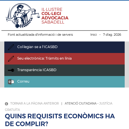
Font actualitzada d’informació i de serveis
Inici
- 7 d’ag. 2026
Col·legiar-se a l'ICASBD
Seu electrònica: Tràmits en línia
Transparència ICASBD
Correu
TORNAR A LA PÀGINA ANTERIOR
| ATENCIÓ CIUTADANA -
JUSTÍCIA
GRATUÏTA
QUINS REQUISITS ECONÒMICS HA
DE COMPLIR?