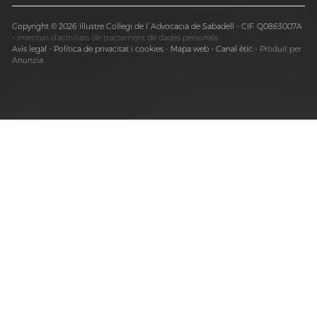
Copyright © 2026 Il·lustre Col·legi de l´Advocacia de Sabadell - CIF: Q0863007A
-
Inventari d'activitats de tractament de dades personals
Avís legal
-
Política de privacitat i cookies
-
Mapa web
-
Canal ètic
-
Produït per
Anunzia