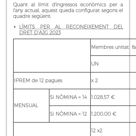
Quant al límit d'ingressos econòmics per a
l'any actual, aquest queda configurat segons el
quadre següent:
LÍMITS PER AL RECONEIXEMENT DEL
DRET D’AJG 2023
Membres unitat fa
UN
IPREM de 12 pagues
x 2
Si NÒMINA =
14
1.028,57 €
MENSUAL
Si NÒMINA =
12
1.200,00 €
12 x2