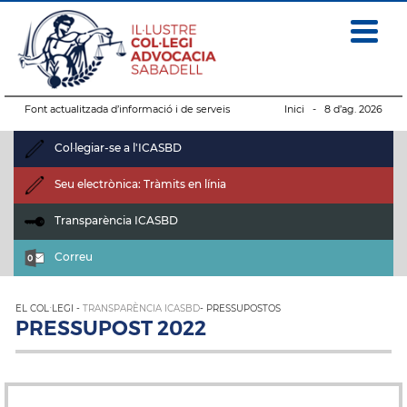
Font actualitzada d’informació i de serveis
Inici
- 8 d’ag. 2026
Col·legiar-se a l'ICASBD
Seu electrònica: Tràmits en línia
Transparència ICASBD
Correu
EL COL·LEGI -
TRANSPARÈNCIA ICASBD
- PRESSUPOSTOS
PRESSUPOST 2022