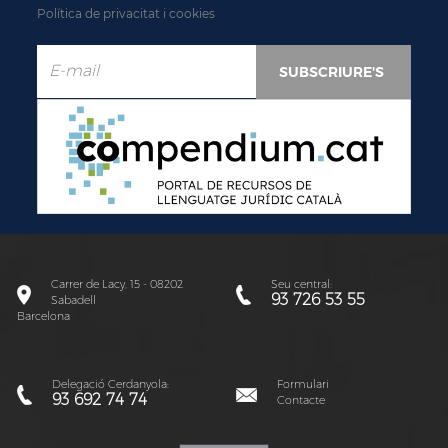
Política de privacitat i cookies
Carrer de Lacy, 15 - 08202
Seu central:
93 726 53 55
Sabadell
Barcelona
Delegació Cerdanyola:
Formulari
93 692 74 74
Contacte