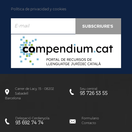
Política de privacidad y cookies
Carrer de Lacy, 15 - 08202
Seu central:
93 726 53 55
Sabadell
Barcelona
Delegació Cerdanyola:
Formulario
93 692 74 74
Contacto