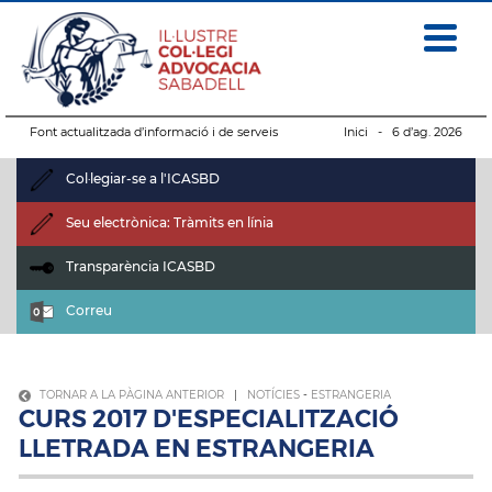
Font actualitzada d’informació i de serveis
Inici
- 6 d’ag. 2026
Col·legiar-se a l'ICASBD
Seu electrònica: Tràmits en línia
Transparència ICASBD
Correu
TORNAR A LA PÀGINA ANTERIOR
|
NOTÍCIES
-
ESTRANGERIA
CURS 2017 D'ESPECIALITZACIÓ
LLETRADA EN ESTRANGERIA