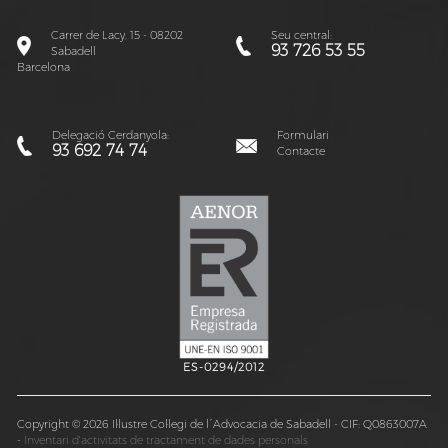
Carrer de Lacy, 15 - 08202
Seu central:
93 726 53 55
Sabadell
Barcelona
Delegació Cerdanyola:
Formulari
93 692 74 74
Contacte
ES-0294/2012
Copyright © 2026 Il·lustre Col·legi de l´Advocacia de Sabadell - CIF: Q0863007A
-
Inventari d'activitats de tractament de dades personals