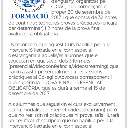
d'enguany, organitzat pel
CICAC, que començarà el
proper 20 de setembre de
2017 i que consta de 32 hores
de contingut teòric, les proves pràctiques (encara
per determinar) i 2 hores de la prova final
avaluadora obligatòria.
Us recordem que aquest Curs habilita per a la
intervenció lletrada en el torn especial
d'estrangeria a aquells/es alumnes que el
segueixin en qualsevol dels 3 formats
(presencial/videoconferència/videostreaming) que
hagin assistit presencialment a les sessions
pràctiques al Col·legi d'Advocats corresponent i
que superin la PROVA FINAL PRESENCIAL
OBLIGATÒRIA, que es durà a terme el 15 de
desembre de 2017.
Als alumnes que segueixin el curs exclusivament
per la modalitat d'Internet (videostreaming) però
que no realitzin ni pràctiques ni prova, se'ls lliurarà
un certificat d'inscripció que no habilita per a la
intervenció lletrada en el torn especial