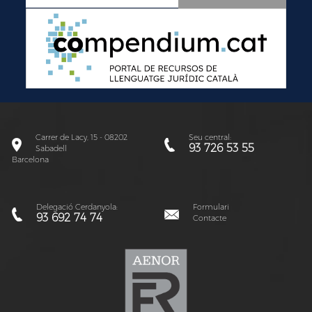
Carrer de Lacy, 15 - 08202
Seu central:
93 726 53 55
Sabadell
Barcelona
Delegació Cerdanyola:
Formulari
93 692 74 74
Contacte