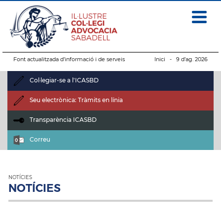
Font actualitzada d’informació i de serveis
Inici
- 9 d’ag. 2026
Col·legiar-se a l'ICASBD
Seu electrònica: Tràmits en línia
Transparència ICASBD
Correu
NOTÍCIES
NOTÍCIES