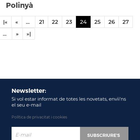
Polinyà
|«
«
...
21
22
23
24
25
26
27
...
»
»|
Newsletter:
Si vol estar informat de totes les novetats, envïi'ns
el seu e-mail
Política de privacitat i cookies