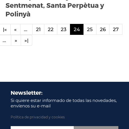
Sentmenat, Santa Perpètua y
Polinyà
|«
«
...
21
22
23
24
25
26
27
...
»
»|
Newsletter:
Si quiere estar informado de todas las novedades,
envíenos su e-mail
Política de privacidad y cookies