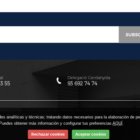
l:
Delegació Cerdanyola:
53 55
93 692 74 74
: Q0863007A -
Inventario de actividades de tratamiento de datos person
co
-
Producido por Anunzia
des analíticas y técnicas; tratando datos necesarios para la elaboración de p
Puedes obtener más información y configurar tus preferencias
AQUÍ
.
Rechazar cookies
Aceptar cookies