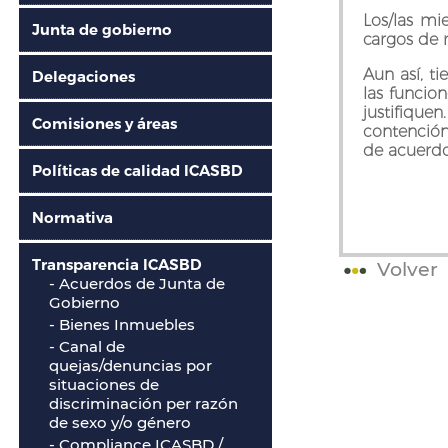
Los/las mi
Junta de gobierno
cargos de 
Aun así, t
Delegaciones
las funcio
justifique
Comisiones y áreas
contención
de acuerdo
Políticas de calidad ICASBD
Normativa
Transparencia ICASBD
Volver
- Acuerdos de Junta de
Gobierno
- Bienes Inmuebles
-
Canal de
quejas/denuncias por
situaciones de
discriminación per razón
de sexo y/o género
- Compliance ICASBD /