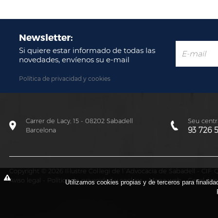
Newsletter:
Si quiere estar informado de todas las
novedades, envíenos su e-mail
Política de privacidad y cookies
Carrer de Lacy, 15 - 08202 Sabadell
Seu centra
93 726 
Barcelona
Copyright © 2026 Il·lustre Col·legi de l´Advocacia de Sabadell - CIF
Aviso legal
-
Política de privacidad y cookies
-
Mapa web
-
Canal éti
Utilizamos cookies propias y de terceros para finalida