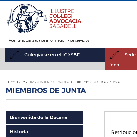
Fuente actualizada de información y de servicios
Colegiarse en el ICASBD
Sede 
línea
EL COLEGIO -
TRANSPARENCIA ICASBD
- RETRIBUCIONES ALTOS CARGOS
MIEMBROS DE JUNTA
Bienvenida de la Decana
Historia
Retribucio