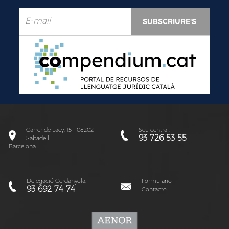
Carrer de Lacy, 15 - 08202
Seu central:
93 726 53 55
Sabadell
Barcelona
Delegació Cerdanyola:
Formulario
93 692 74 74
Contacto