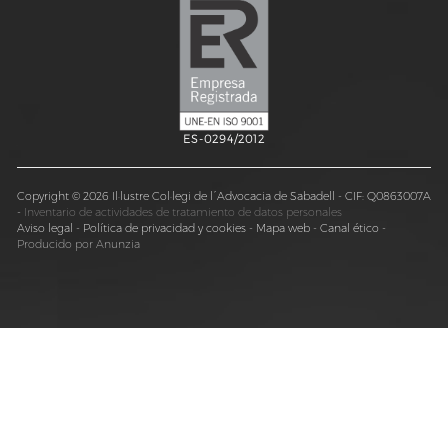
ES-0294/2012
Copyright © 2026 Il·lustre Col·legi de l´Advocacia de Sabadell - CIF: Q0863007A
-
Inventario de actividades de tratamiento de datos personales
Aviso legal
-
Política de privacidad y cookies
-
Mapa web
-
Canal ético
-
Producido por Anunzia