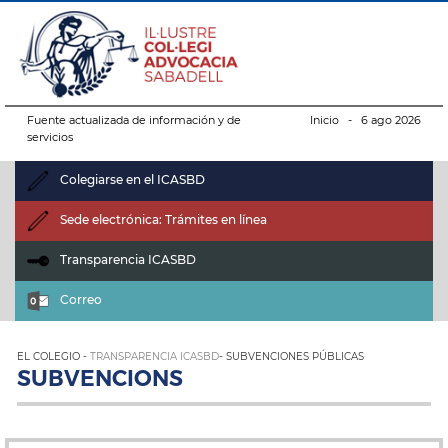
Fuente actualizada de información y de
Inicio
- 6 ago 2026
servicios
Colegiarse en el ICASBD
Sede electrónica: Trámites en línea
Transparencia ICASBD
Correo
EL COLEGIO -
TRANSPARENCIA ICASBD
- SUBVENCIONES PÚBLICAS
SUBVENCIONS