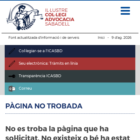
Font actualitzada d’informació i de serveis
Inici
- 9 d’ag. 2026
Col·legiar-se a l'ICASBD
Seu electrònica: Tràmits en línia
Transparència ICASBD
Correu
PÀGINA NO TROBADA
No es troba la pàgina que ha
sol·licitat. No existeix o bé ha estat