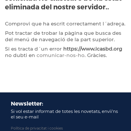
eliminada del nostre servidor..
Comprovi que ha escrit correctament l´adreça.
Pot tractar de trobar la pàgina que busca des
del menú de navegació de la part superior.
Si es tracta d´un error
https://www.icasbd.org
no dubti en
comunicar-nos-ho
. Gràcies.
Newsletter:
Si vol estar informat de totes les novetats, envïi'ns
el seu e-mail
Política de privacitat i cookies