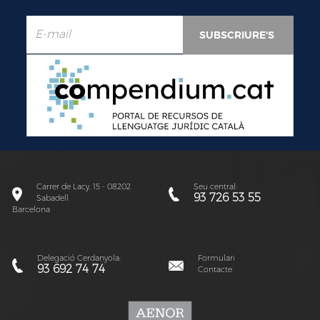
Carrer de Lacy, 15 - 08202
Seu central:
93 726 53 55
Sabadell
Barcelona
Delegació Cerdanyola:
Formulari
93 692 74 74
Contacte