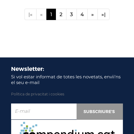
|«
«
1
2
3
4
»
»|
Newsletter:
Si vol estar informat de totes les novetats, envïi'ns
el seu e-mail
Política de privacitat i cookies