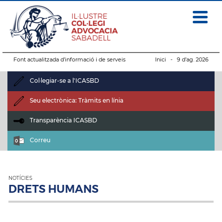
Font actualitzada d’informació i de serveis
Inici
- 9 d’ag. 2026
Col·legiar-se a l'ICASBD
Seu electrònica: Tràmits en línia
Transparència ICASBD
Correu
NOTÍCIES
DRETS HUMANS