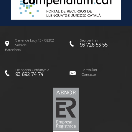
Carrer de Lacy, 15 - 08202
Seu central:
93 726 53 55
Sabadell
Barcelona
Delegació Cerdanyola:
Formulari
93 692 74 74
Contacte