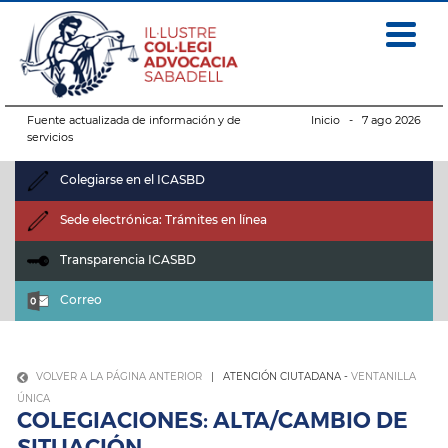
Fuente actualizada de información y de
Inicio
- 7 ago 2026
servicios
Colegiarse en el ICASBD
Sede electrónica: Trámites en línea
Transparencia ICASBD
Correo
VOLVER A LA PÁGINA ANTERIOR
| ATENCIÓN CIUTADANA -
VENTANILLA
ÚNICA
COLEGIACIONES: ALTA/CAMBIO DE
SITUACIÓN