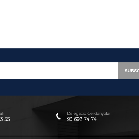
l:
Delegació Cerdanyola:
53 55
93 692 74 74