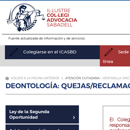
Fuente actualizada de información y de servicios
Colegiarse en el ICASBD
Sede 
línea
VOLVER A LA PÁGINA ANTERIOR
| ATENCIÓN CIUTADANA -
VENTANILLA ÚNIC
DEONTOLOGÍA: QUEJAS/RECLAMA
Ley de la Segunda
Oportunidad
El Cole
responsa