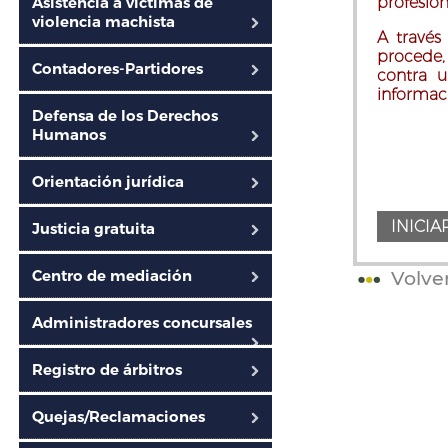
Asistencia a víctimas de
profesion
violencia machista
A través
procede,
Contadores-Partidores
contra 
informaci
Defensa de los Derechos
Humanos
Orientación jurídica
Justicia gratuita
Centro de mediación
Volve
Administradores concursales
Registro de árbitros
Quejas/Reclamaciones