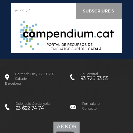
Carrer de Lacy, 15 - 08202
Seu central:
93 726 53 55
Sabadell
Barcelona
Delegació Cerdanyola:
Formulario
93 692 74 74
Contacto