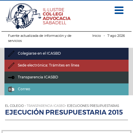
Fuente actualizada de información y de
Inicio
- 7 ago 2026
servicios
Colegiarse en el ICASBD
Sede electrónica: Trámites en línea
Transparencia ICASBD
Correo
EL COLEGIO -
TRANSPARENCIA ICASBD
- EJECUCIONES PRESUPUESTARIAS
EJECUCIÓN PRESUPUESTARIA 2015