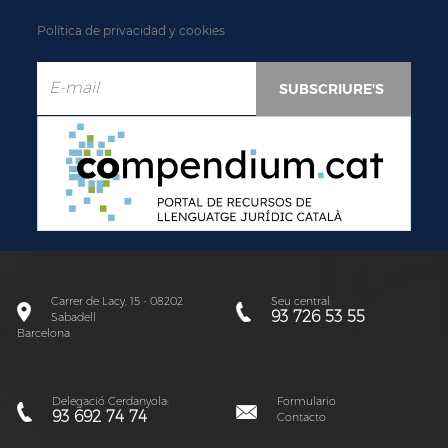
Política de privacidad y cookies
Carrer de Lacy, 15 - 08202
Seu central:
93 726 53 55
Sabadell
Barcelona
Delegació Cerdanyola:
Formulario
93 692 74 74
Contacto