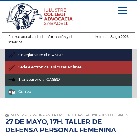
Fuente actualizada de información y de
Inicio
- 8 ago 2026
servicios
Colegiarse en el ICASBD
Sede electrónica: Trámites en línea
Transparencia ICASBD
Correo
VOLVER A LA PÁGINA ANTERIOR
|
NOTICIAS
-
ACTIVIDADES COLEGIALES
27 DE MAYO, 17H. TALLER DE
DEFENSA PERSONAL FEMENINA