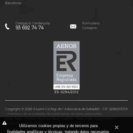
Barcelona
Delegació Cerdanyola:
Formulario
93 692 74 74
Contacto
ES-0294/2012
Copyright © 2026 Il·lustre Col·legi de l´Advocacia de Sabadell - CIF: Q0863007A
-
Inventario de actividades de tratamiento de datos personales
Aviso legal
-
Política de privacidad y cookies
-
Mapa web
-
Canal ético
-
Producido por Anunzia
Utilizamos cookies propias y de terceros para
finalidades analíticas y técnicas; tratando datos necesarios