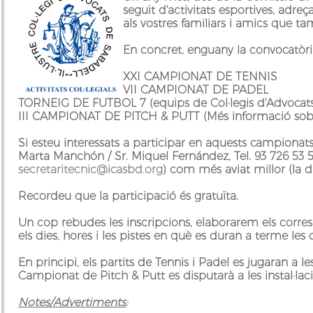
seguit d'activitats esportives, adreç
als vostres familiars i amics que ta
En concret, enguany la convocatòri
XXI CAMPIONAT DE TENNIS
VII CAMPIONAT DE PADEL
TORNEIG DE FUTBOL 7
(equips de Col·legis d'Advocat
III CAMPIONAT DE PITCH & PUTT
(Més informació sobr
Si esteu interessats a participar en aquests campionat
Marta Manchón
/
Sr. Miquel Fernández
, Tel. 93 726 53 5
secretaritecnic@icasbd.org
) com més aviat millor
(la d
Recordeu que la participació és gratuïta.
Un cop rebudes les inscripcions, elaborarem els cor
els dies, hores i les pistes en què es duran a terme les
En principi, els partits de Tennis i Padel es jugaran a l
Campionat de Pitch & Putt es disputarà a les instal·laci
Notes/Advertiments
: