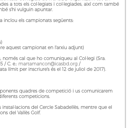
ades a tots els col·legiats i col·legiades, així com també
mbé s'hi vulguin apuntar.
a inclou els campionats següents:
s)
e aquest campionat en l'arxiu adjunt)
s, només cal que ho comuniqueu al Col·legi (
Sra.
5 / C. e.:
martamancon@icasbd.org
/
ata límit per inscriure's és el 12 de juliol de 2017)
.
responents quadres de competició i us comunicarem
 diferents competicions.
es instal·lacions del Cercle Sabadellès, mentre que el
ons del Vallès Golf.