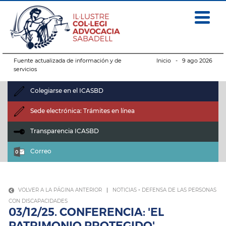
Fuente actualizada de información y de
Inicio
- 9 ago 2026
servicios
Colegiarse en el ICASBD
Sede electrónica: Trámites en línea
Transparencia ICASBD
Correo
VOLVER A LA PÁGINA ANTERIOR
|
NOTICIAS
-
DEFENSA DE LAS PERSONAS
CON DISCAPACIDADES
03/12/25. CONFERENCIA: 'EL
PATRIMONIO PROTEGIDO'