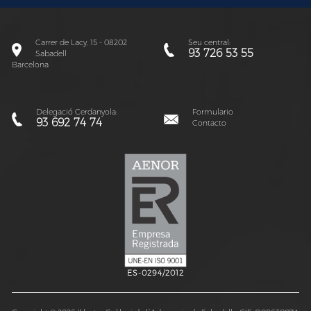
Carrer de Lacy, 15 - 08202
Seu central:
93 726 53 55
Sabadell
Barcelona
Delegació Cerdanyola:
Formulario
93 692 74 74
Contacto
ES-0294/2012