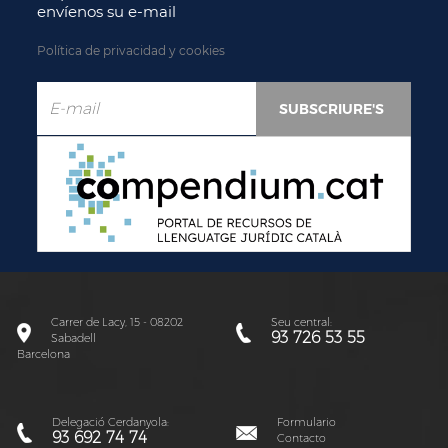
envíenos su e-mail
Política de privacidad y cookies
Carrer de Lacy, 15 - 08202
Seu central:
93 726 53 55
Sabadell
Barcelona
Delegació Cerdanyola:
Formulario
93 692 74 74
Contacto