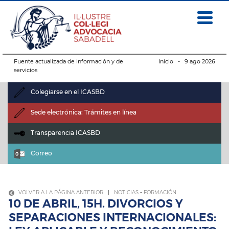
Fuente actualizada de información y de
Inicio
- 9 ago 2026
servicios
Colegiarse en el ICASBD
Sede electrónica: Trámites en línea
Transparencia ICASBD
Correo
VOLVER A LA PÁGINA ANTERIOR
|
NOTICIAS
-
FORMACIÓN
10 DE ABRIL, 15H. DIVORCIOS Y
SEPARACIONES INTERNACIONALES: