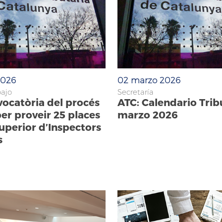
2026
02 marzo 2026
bajo
Secretaría
vocatòria del procés
ATC: Calendario Trib
per proveir 25 places
marzo 2026
uperior d’Inspectors
s