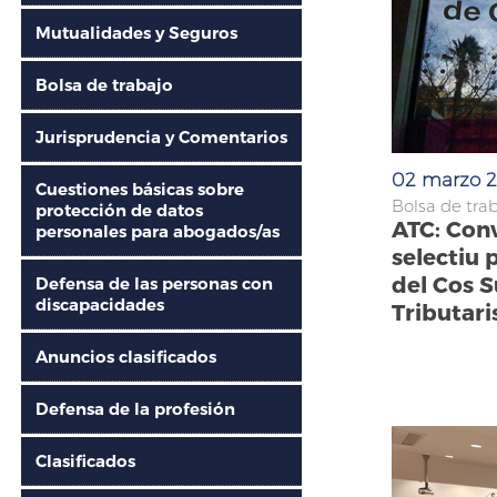
Mutualidades y Seguros
Bolsa de trabajo
Jurisprudencia y Comentarios
02 marzo 
Cuestiones básicas sobre
Bolsa de tra
protección de datos
ATC: Con
personales para abogados/as
selectiu 
del Cos S
Defensa de las personas con
discapacidades
Tributari
Anuncios clasificados
Defensa de la profesión
Clasificados