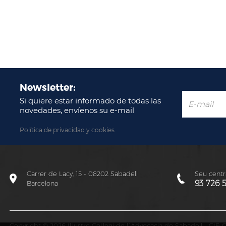
Newsletter:
Si quiere estar informado de todas las
novedades, envíenos su e-mail
Política de privacidad y cookies
Carrer de Lacy, 15 - 08202 Sabadell
Seu centra
93 726 
Barcelona
Copyright © 2026 Il·lustre Col·legi de l´Advocacia de Sabadell - CIF