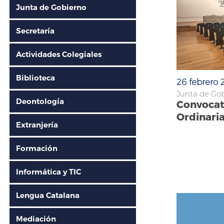
Junta de Gobierno
Secretaría
Actividades Colegiales
Biblioteca
26 febrero
Junta de Go
Deontología
Convocatò
Ordinari
Extranjería
Formación
Informática y TIC
Lengua Catalana
Mediación