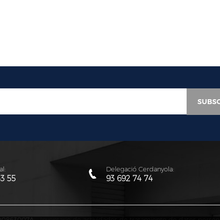
l:
Delegació Cerdanyola:
53 55
93 692 74 74
: Q0863007A -
Inventario de actividades de tratamiento de datos person