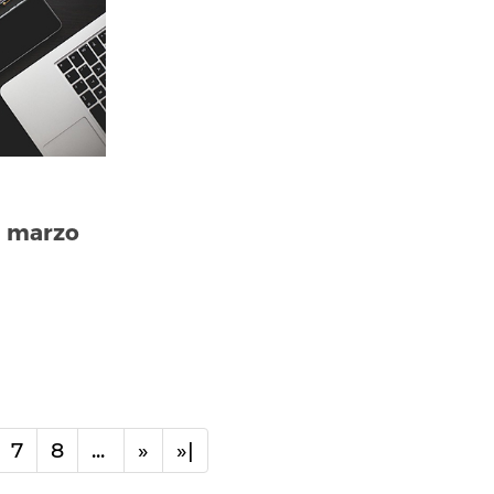
a marzo
7
8
...
»
»|