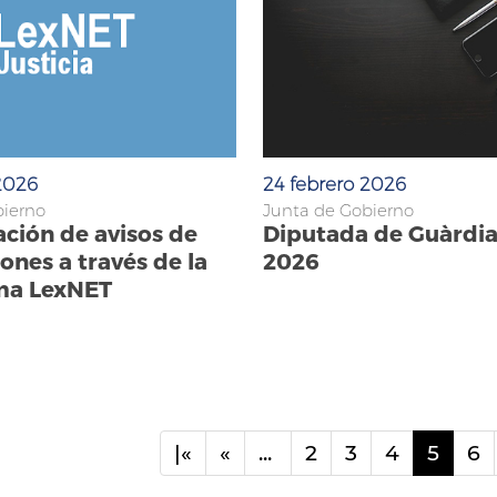
2026
24 febrero 2026
bierno
Junta de Gobierno
ción de avisos de
Diputada de Guàrdi
iones a través de la
2026
ma LexNET
|«
«
...
2
3
4
5
6