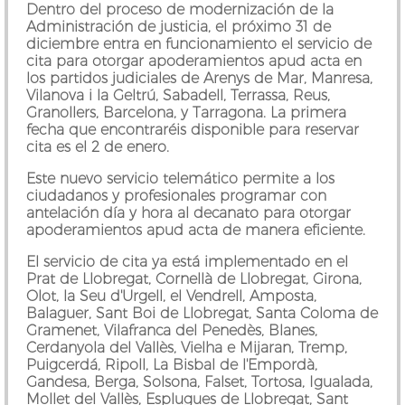
Dentro del proceso de modernización de la
Administración de justicia, el próximo 31 de
diciembre entra en funcionamiento el servicio de
cita para otorgar apoderamientos apud acta en
los partidos judiciales de Arenys de Mar, Manresa,
Vilanova i la Geltrú, Sabadell, Terrassa, Reus,
Granollers, Barcelona, y Tarragona. La primera
fecha que encontraréis disponible para reservar
cita es el 2 de enero.
Este nuevo servicio telemático permite a los
ciudadanos y profesionales programar con
antelación día y hora al decanato para otorgar
apoderamientos apud acta de manera eficiente.
El servicio de cita ya está implementado en el
Prat de Llobregat, Cornellà de Llobregat, Girona,
Olot, la Seu d'Urgell, el Vendrell, Amposta,
Balaguer, Sant Boi de Llobregat, Santa Coloma de
Gramenet, Vilafranca del Penedès, Blanes,
Cerdanyola del Vallès, Vielha e Mijaran, Tremp,
Puigcerdá, Ripoll, La Bisbal de l'Empordà,
Gandesa, Berga, Solsona, Falset, Tortosa, Igualada,
Mollet del Vallès, Esplugues de Llobregat, Sant