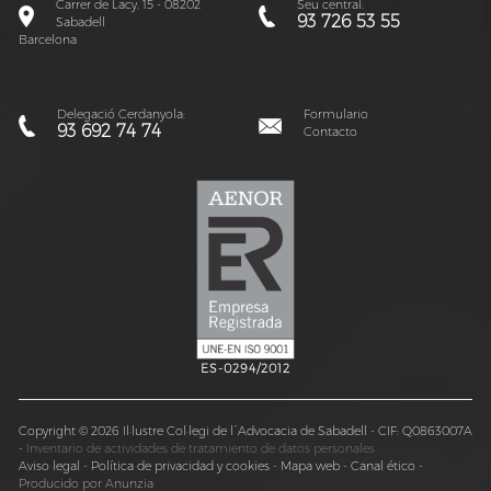
Carrer de Lacy, 15 - 08202
Seu central:
93 726 53 55
Sabadell
Barcelona
Delegació Cerdanyola:
Formulario
93 692 74 74
Contacto
ES-0294/2012
Copyright © 2026 Il·lustre Col·legi de l´Advocacia de Sabadell - CIF: Q0863007A
-
Inventario de actividades de tratamiento de datos personales
Aviso legal
-
Política de privacidad y cookies
-
Mapa web
-
Canal ético
-
Producido por Anunzia