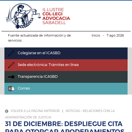
Fuente actualizada de información y de
Inicio
- 7 ago 2026
servicios
Colegiarse en el ICASBD
Sede electrónica: Trámites en línea
Transparencia ICASBD
Correo
VOLVER A LA PÁGINA ANTERIOR
|
NOTICIAS
-
RELACIONES CON LA
ADMINISTRACIÓN DE JUSTICIA
31 DE DICIEMBRE: DESPLIEGUE CITA
PARA OTORGAR APODERAMIENTOS