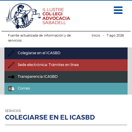
Fuente actualizada de información y de
Inicio
- 7 ago 2026
servicios
Colegiarse en el ICASBD
Sede electrónica: Trámites en línea
Transparencia ICASBD
Correo
SERVICIOS
COLEGIARSE EN EL ICASBD