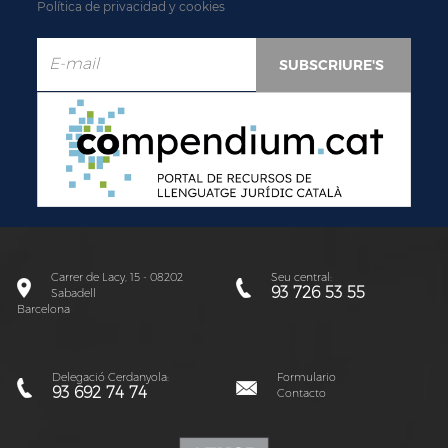
Política de privacidad y cookies
Carrer de Lacy, 15 - 08202
Seu central:
93 726 53 55
Sabadell
Barcelona
Delegació Cerdanyola:
Formulario
93 692 74 74
Contacto