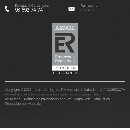
Delegació Cerdanyola:
Formulario
93 692 74 74
Contacto
ES-0294/2012
Copyright © 2026 Il·lustre Col·legi de l´Advocacia de Sabadell - CIF: Q0863007A
-
Inventario de actividades de tratamiento de datos personales
Aviso legal
-
Política de privacidad y cookies
-
Mapa web
-
Canal ético
-
Producido por Anunzia