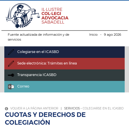
Fuente actualizada de información y de
Inicio
- 9 ago 2026
servicios
Colegiarse en el ICASBD
Sede electrónica: Trámites en línea
Transparencia ICASBD
Correo
VOLVER A LA PÁGINA ANTERIOR
| SERVICIOS -
COLEGIARSE EN EL ICASBD
CUOTAS Y DERECHOS DE
COLEGIACIÓN