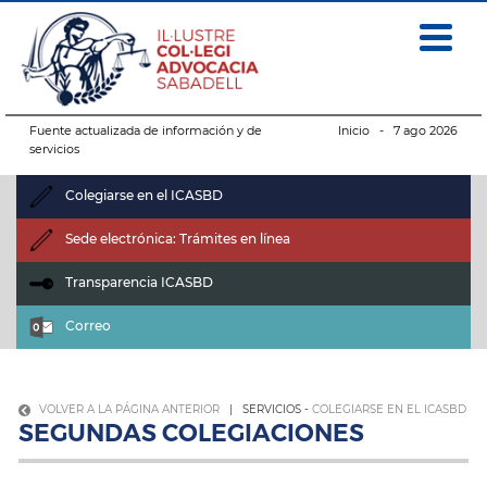
Fuente actualizada de información y de
Inicio
- 7 ago 2026
servicios
Colegiarse en el ICASBD
Sede electrónica: Trámites en línea
Transparencia ICASBD
Correo
VOLVER A LA PÁGINA ANTERIOR
| SERVICIOS -
COLEGIARSE EN EL ICASBD
SEGUNDAS COLEGIACIONES