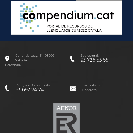
Carrer de Lacy, 15 - 08202
Seu central:
93 726 53 55
Sabadell
Barcelona
Delegació Cerdanyola:
Formulario
93 692 74 74
Contacto