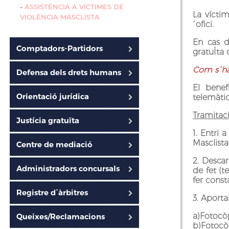
-
ASSISTÈNCIA A VÍCTIMES DE
La víctim
VIOLÈNCIA MASCLISTA
´ofici.
En cas d‘
Comptadors-Partidors
gratuÏta 
Com s´ha 
Defensa dels drets humans
El benef
Orientació jurídica
telemàti
Tramitac
Justícia gratuïta
1. Entri 
Masclista”
Centre de mediació
2. Descar
Administradors concursals
de fet (t
fer const
Registre d´àrbitres
3. Aport
a)Fotocòp
Queixes/Reclamacions
b)Fotocòp