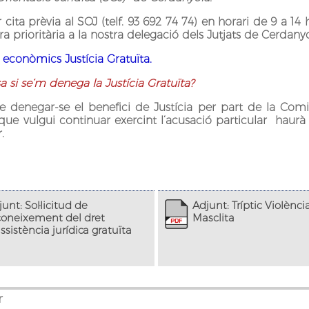
ita prèvia al SOJ (telf. 93 692 74 74) en horari de 9 a 14 
 prioritària a la nostra delegació dels Jutjats de Cerdanyo
 econòmics Justícia Gratuïta.
 si se‘m denega la Justícia Gratuïta?
e denegar-se el benefici de Justícia per part de la Comis
que vulgui continuar exercint l‘acusació particular haurà
.
unt: Sol·licitud de
Adjunt: Tríptic Violènci
coneixement del dret
Masclita
ssistència jurídica gratuïta
r