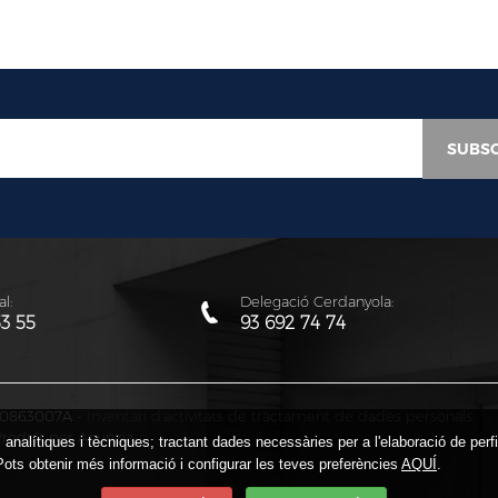
l:
Delegació Cerdanyola:
53 55
93 692 74 74
: Q0863007A -
Inventari d'activitats de tractament de dades personals
roduït per Anunzia
ts analítiques i tècniques; tractant dades necessàries per a l'elaboració de per
Pots obtenir més informació i configurar les teves preferències
AQUÍ
.