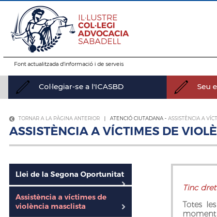
Font actualitzada d’informació i de serveis
Col·legiar-se a l'ICASBD
Seu el
TORNAR A LA PÀGINA ANTERIOR
| ATENCIÓ CIUTADANA -
ASSISTÈNCIA A VÍC
ASSISTÈNCIA A VÍCTIMES DE VIOL
Llei de la Segona Oportunitat
Tinc dret
Assistència a víctimes de
Totes le
violència masclista
moment d‘