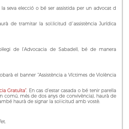
 la seva elecció o bé ser assistida per un advocat d
urà de tramitar la sol.licitud d´assistència Jurídica
l Col·legi de l‘Advocacia de Sabadell, bé de manera
robarà el banner “Assistència a Víctimes de Violència
ícia Gratuïta
”
. En cas d‘estar casada o bé tenir parella
ls en comú, més de dos anys de convivència), haurà de
també haurà de signar la sol·icitud amb vostè.
et.