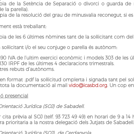
pia de la Setència de Separació o divorci o guarda de m
e la parella).
ia de la resolució del grau de minusvalia reconegut, si es
ment està treballant:
ia de les 6 últimes nòmines tant de la sol·licitant com del
a sol·licitant i/o el seu conjuge o parella és autònom:
90 IVA de l‘ultim exercici econòmic i models 303 de les úl
30 IRPF de les últimes 4 declaracions trimestrals.
 tres rebuts d‘autònoms.
 en format .pdf la sol·licitud omplerta i signada tant pel so
 tota la documentació al mail
vido@icasbd.org
. Un cop en
ió presencial
Orientació Jurídica (SOJ) de Sabadell.
ita prèvia al SOJ (telf. 93 723 49 49) en horari de 9 a 14 
 prioritaria a la nostra delegació dels Jutjats de Sabadell
Orientació Jurídica (SOJ) de Cerdanyola.