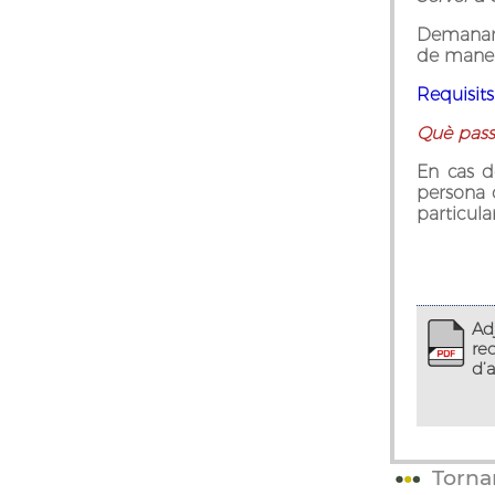
Demanar c
de manera
Requisits
Què passa
En cas d
persona 
particular
Adj
re
d’a
Torna