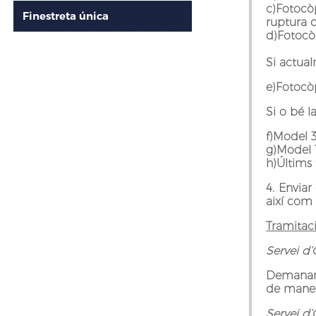
c)Fotocò
Finestreta única
ruptura d
d)Fotocòp
Si actual
e)Fotocòp
Si o bé l
f)Model 3
g)Model 1
h)Últims
4. Enviar
així com
Tramitac
Servei d‘
Demanar c
de manera
Servei d‘