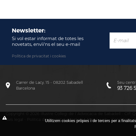
Newsletter:
Si vol estar informat de totes les
novetats, envïi'ns el seu e-mail
Política de privacitat i cookies
Carrer de Lacy, 15 - 08202 Sabadell
Seu centra
93 726 
Barcelona
Copyright © 2026 Il·lustre Col·legi de l´Advocacia de Sabadell - CIF
Avís legal
-
Política de privacitat i cookies
-
Mapa web
-
Canal ètic
-
P
Utilitzem cookies pròpies i de tercers per a finalita