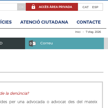
ACCÈS ÀREA PRIVADA
CAT
ESP
ÍCIES
ATENCIÓ CIUTADANA
CONTACTE
Inici
- 7 d’ag. 2026
BD
Correu
 de la denúncia?
istides per una advocada o advocat des del mateix