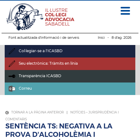
Font actualitzada d’informació i de serveis
Inici
- 8 d’ag. 2026
Col·legiar-se a l'ICASBD
Seu electrònica: Tràmits en línia
Transparència ICASBD
Correu
TORNAR A LA PÀGINA ANTERIOR
|
NOTÍCIES
-
JURISPRUDÈNCIA I
COMENTARIS
SENTÈNCIA TS: NEGATIVA A LA
PROVA D'ALCOHOLÈMIA I