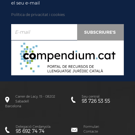
el seu e-mail
Política de privacitat i cookies
Carrer de Lacy, 15 - 08202
Seu central:
93 726 53 55
Sabadell
Barcelona
Delegació Cerdanyola:
Formulari
93 692 74 74
Contacte