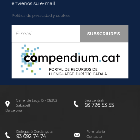
envíenos su e-mail
Política de privacidad y cookies
Carrer de Lacy, 15 - 08202
Seu central:
93 726 53 55
Sabadell
Barcelona
Delegació Cerdanyola:
Formulario
93 692 74 74
Contacto