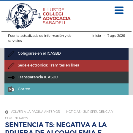
Fuente actualizada de información y de
Inicio
- 7 ago 2026
servicios
Colegiarse en el ICASBD
Sede electrónica: Trámites en línea
Transparencia ICASBD
Correo
VOLVER A LA PÁGINA ANTERIOR
|
NOTICIAS
-
JURISPRUDENCIA Y
COMENTARIOS
SENTENCIA TS: NEGATIVA A LA
PRUEBA DE ALCOHOLEMIA E